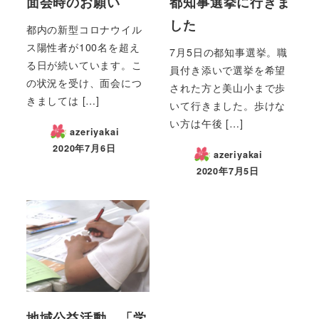
面会時のお願い
都知事選挙に行きま
した
都内の新型コロナウイル
ス陽性者が100名を超え
7月5日の都知事選挙。職
る日が続いています。こ
員付き添いで選挙を希望
の状況を受け、面会につ
された方と美山小まで歩
きましては […]
いて行きました。歩けな
い方は午後 […]
azeriyakai
2020年7月6日
azeriyakai
2020年7月5日
地域公益活動 「学